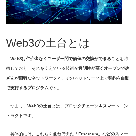
Web3の土台とは
Web3は仲介者なくユーザー間で価値の交換ができる
ことを特
徴しており、それを支えている技術が
透明性が高くオープンで改
ざんが困難なネットワーク
と、そのネットワーク上で
契約を自動
で実行するプログラム
です。
つまり、
Web3の土台
とは、
ブロックチェーン＆スマートコン
トラクト
です。
具体的には、これらを兼ね備えた
「Ethereum」などのスマー